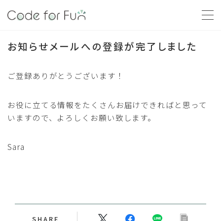
MENU
お知らせメールへの登録が完了しました
学習の流れ
ご登録ありがとうございます！
【ステップ１】何を作りたいですか？
お役に立てる情報をたくさんお届けできればと思って
【ステップ２】まずは作ってみましょう
いますので、よろしくお願い致します。
【ステップ３】さらに学びましょう
Sara
講座
講座を探す
ログイン
書籍
SHARE