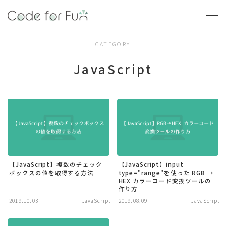
MENU
CATEGORY
JavaScript
学習の流れ
【ステップ１】何を作りたいですか？
【ステップ２】まずは作ってみましょう
【ステップ３】さらに学びましょう
講座
【JavaScript】複数のチェック
【JavaScript】input
講座を探す
ボックスの値を取得する方法
type="range"を使った RGB →
HEX カラーコード変換ツールの
ログイン
作り方
2019.10.03
JavaScript
2019.08.09
JavaScript
書籍