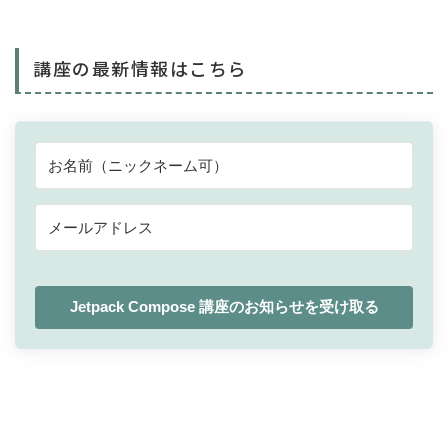
import
 androidx
.
compose
.
ui
.
unit
.
import
 com
.
example
.
myapplication
.
ui
.
t
講座の最新情報はこちら
class
 MainActivity 
:
ComponentActivit
override
fun
onCreate
(
savedInstan
super
.
onCreate
(
savedInstanceS
enableEdgeToEdge
(
)
        setContent 
{
            MyApplicationTheme 
{
Scaffold
(
modifier 
=
 M
Greeting
(
                        name 
=
"Andro
                        modifier 
=
 Mo
)
Jetpack Compose 講座のお知らせを受け取る
}
}
}
}
}