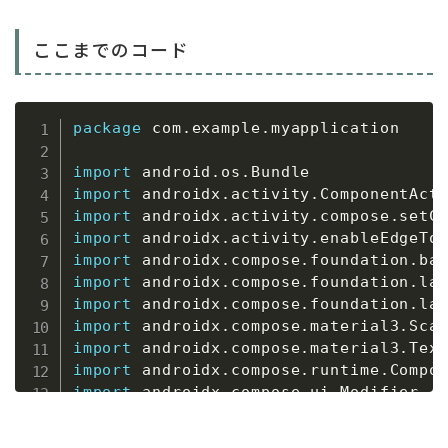
ここまでのコード
package
 com
.
example
.
myapplication

import
 android
.
os
.
import
 androidx
.
activity
.
import
 androidx
.
activity
.
compose
.
import
 androidx
.
activity
.
import
 androidx
.
compose
.
foundation
.
import
 androidx
.
compose
.
foundation
.
la
import
 androidx
.
compose
.
foundation
.
la
import
 androidx
.
compose
.
material3
.
import
 androidx
.
compose
.
material3
.
import
 androidx
.
compose
.
runtime
.
import
 androidx
.
compose
.
ui
.
import
 androidx
.
compose
.
ui
.
graphics
.
import
 androidx
.
compose
.
ui
.
tooling
.
pr