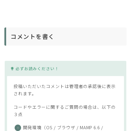
@Composable
fun
Greeting
(
name
:
 String
,
 modifier
:
 
Text
(
        text 
=
"Hello 
$
name
!"
,
        modifier 
=
 modifier
.
backgroun
コメントを書く
)
}
@Preview
(
showBackground 
=
true
)
@Composable
必ずお読みください！
fun
GreetingPreview
(
)
{
    MyApplicationTheme 
{
Greeting
(
"Android"
)
投稿いただいたコメントは管理者の承認後に表示
}
されます。
}
コードやエラーに関するご質問の場合は、以下の
３点
開発環境（OS / ブラウザ / MAMP 6.6 /