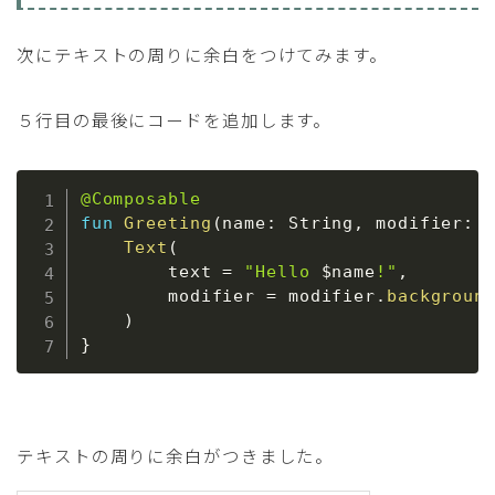
次にテキストの周りに余白をつけてみます。
５行目の最後にコードを追加します。
@Composable
fun
Greeting
(
name
:
 String
,
 modifier
:
 
Text
(
        text 
=
"Hello 
$
name
!"
,
        modifier 
=
 modifier
.
backgroun
)
}
テキストの周りに余白がつきました。