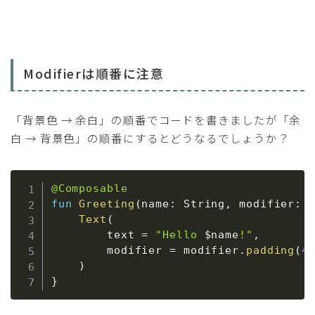
Modifierは順番に注意
「背景色 → 余白」の順番でコードを書きましたが「余
白 → 背景色」の順番にするとどうなるでしょうか？
@Composable
fun
Greeting
(
name
:
 String
,
 modifier
:
 
Text
(
        text 
=
"Hello 
$
name
!"
,
        modifier 
=
 modifier
.
padding
(
4
)
}