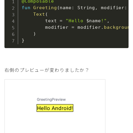
@Composable
fun
Greeting
(
name
:
 String
,
 modifier
:
 
Text
(
        text 
=
"Hello 
$
name
!"
,
        modifier 
=
 modifier
.
backgroun
)
}
右側のプレビューが変わりましたか？