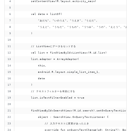
        setContentView(R.layout.activity_main)
        val data = listOf(
            "あだち", "いのうえ", "うえき", "うえだ",
            "うえと", "うちだ", "うちの", "うつみ", "うの", "えとう", "おお
        )
        // ListViewにデータをセットする
        val list = findViewById<ListView>(R.id.list)
        list.adapter = ArrayAdapter(
            this,
            android.R.layout.simple_list_item_1,
            data
        )
        // テキストフィルターを有効にする
        list.isTextFilterEnabled = true
        findViewById<SearchView>(R.id.search).setOnQueryTextListe
            object : SearchView.OnQueryTextListener {
                // 入力テキストに変更があったとき
                override fun onQueryTextChange(p0: String?): Bool