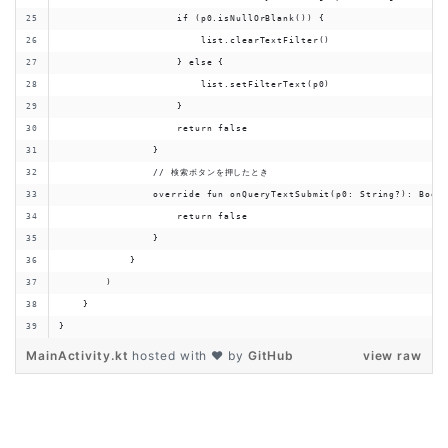
                    if (p0.isNullOrBlank()) {
                        list.clearTextFilter()
                    } else {
                        list.setFilterText(p0)
                    }
                    return false
                }
                // 検索ボタンを押したとき
                override fun onQueryTextSubmit(p0: String?): Bool
                    return false
                }
            }
        )
    }
}
MainActivity.kt
hosted with ❤ by
GitHub
view raw