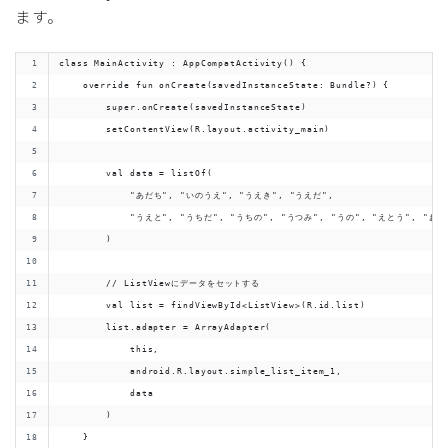
ます。
class MainActivity : AppCompatActivity() {
    override fun onCreate(savedInstanceState: Bundle?) {
        super.onCreate(savedInstanceState)
        setContentView(R.layout.activity_main)
        val data = listOf(
            "あだち", "いのうえ", "うえき", "うえだ",
            "うえと", "うちだ", "うちの", "うつみ", "うの", "えとう", "おお
        )
        // ListViewにデータをセットする
        val list = findViewById<ListView>(R.id.list)
        list.adapter = ArrayAdapter(
            this,
            android.R.layout.simple_list_item_1,
            data
        )
    }