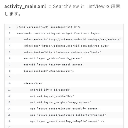
activity_main.xml
に SearchView と ListView を用意
します。
<?xml version="1.0" encoding="utf-8"?>
<androidx.constraintlayout.widget.ConstraintLayout
    xmlns:android="http://schemas.android.com/apk/res/android"
    xmlns:app="http://schemas.android.com/apk/res-auto"
    xmlns:tools="http://schemas.android.com/tools"
    android:layout_width="match_parent"
    android:layout_height="match_parent"
    tools:context=".MainActivity">
    <SearchView
        android:id="@+id/search"
        android:layout_width="0dp"
        android:layout_height="wrap_content"
        app:layout_constraintEnd_toEndOf="parent"
        app:layout_constraintStart_toStartOf="parent"
        app:layout_constraintTop_toTopOf="parent" />