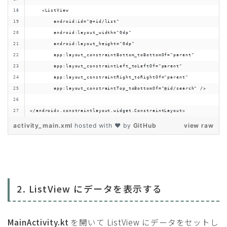
    <ListView
        android:id="@+id/list"
        android:layout_width="0dp"
        android:layout_height="0dp"
        app:layout_constraintBottom_toBottomOf="parent"
        app:layout_constraintLeft_toLeftOf="parent"
        app:layout_constraintRight_toRightOf="parent"
        app:layout_constraintTop_toBottomOf="@id/search" />
</androidx.constraintlayout.widget.ConstraintLayout>
activity_main.xml
hosted with ❤ by
GitHub
view raw
2. ListView にデータを表示する
MainActivity.kt
を開いて ListView にデータをセットし